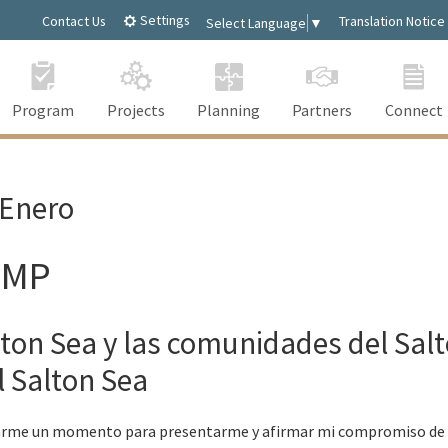
Settings
Contact Us
Translation Notice
Select Language
▼
Program
Projects
Planning
Partners
Connect
 Enero
SMP
lton Sea y las comunidades del Sal
l Salton Sea
marme un momento para presentarme y afirmar mi compromiso de s