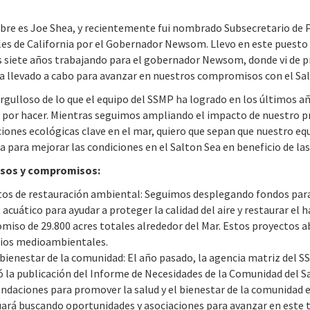
re es Joe Shea, y recientemente fui nombrado Subsecretario de Po
es de California por el Gobernador Newsom. Llevo en este puesto 
 siete años trabajando para el gobernador Newsom, donde vi de pr
 llevado a cabo para avanzar en nuestros compromisos con el Sal
rgulloso de lo que el equipo del SSMP ha logrado en los últimos 
 por hacer. Mientras seguimos ampliando el impacto de nuestro pr
ciones ecológicas clave en el mar, quiero que sepan que nuestro eq
a para mejorar las condiciones en el Salton Sea en beneficio de l
sos y compromisos:
os de restauración ambiental: Seguimos desplegando fondos para 
 acuático para ayudar a proteger la calidad del aire y restaurar el 
iso de 29.800 acres totales alrededor del Mar. Estos proyectos a
cios medioambientales.
 bienestar de la comunidad: El año pasado, la agencia matriz del S
 la publicación del Informe de Necesidades de la Comunidad del Sal
daciones para promover la salud y el bienestar de la comunidad e
ará buscando oportunidades y asociaciones para avanzar en este t