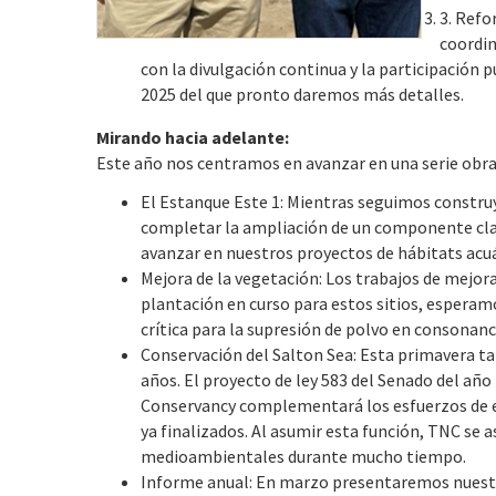
3. Refo
coordin
con la divulgación continua y la participación
2025 del que pronto daremos más detalles.
Mirando hacia adelante:
Este año nos centramos en avanzar en una serie obr
El Estanque Este 1: Mientras seguimos constru
completar la ampliación de un componente clav
avanzar en nuestros proyectos de hábitats acuá
Mejora de la vegetación: Los trabajos de mejor
plantación en curso para estos sitios, espera
crítica para la supresión de polvo en consonan
Conservación del Salton Sea: Esta primavera ta
años. El proyecto de ley 583 del Senado del añ
Conservancy complementará los esfuerzos de e
ya finalizados. Al asumir esta función, TNC se 
medioambientales durante mucho tiempo.
Informe anual: En marzo presentaremos nuestro 