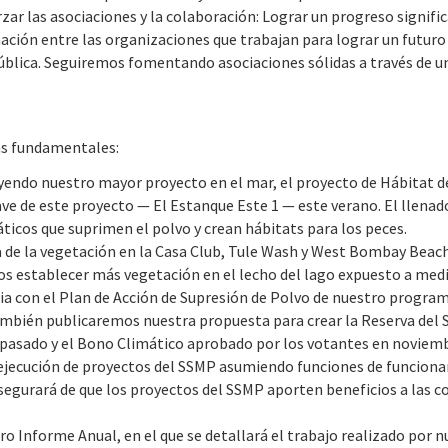
rzar las asociaciones y la colaboración: Lograr un progreso signific
ación entre las organizaciones que trabajan para lograr un futu
 pública. Seguiremos fomentando asociaciones sólidas a través de u
as fundamentales:
yendo nuestro mayor proyecto en el mar, el proyecto de Hábitat 
e de este proyecto — El Estanque Este 1 — este verano. El llenad
ticos que suprimen el polvo y crean hábitats para los peces.
a de la vegetación en la Casa Club, Tule Wash y West Bombay Beac
mos establecer más vegetación en el lecho del lago expuesto a me
cia con el Plan de Acción de Supresión de Polvo de nuestro program
mbién publicaremos nuestra propuesta para crear la Reserva del S
o pasado y el Bono Climático aprobado por los votantes en noviem
jecución de proyectos del SSMP asumiendo funciones de funcion
asegurará de que los proyectos del SSMP aporten beneficios a las 
Informe Anual, en el que se detallará el trabajo realizado por n