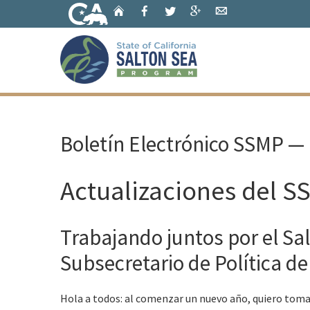
Skip
Home
Facebook
Twitter
Google+
Email
to
Main
Content
Home
Boletín Electrónico SSMP —
Actualizaciones del S
Trabajando juntos por el Sa
Subsecretario de Política de
Hola a todos: al comenzar un nuevo año, quiero to