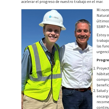
acelerar el progreso de nuestro trabajo en el mar.
Mi nomb
Natural
últimos
SSMP ha
Estoy o
trabajo
las fun
urgenci
Progre
Proyect
hábitat
comprom
benefi
Salud y
encargó
recomen
continu